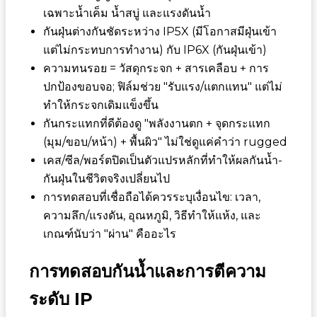
เฉพาะน้ำเค็ม น้ำสบู่ และแรงดันน้ำ
กันฝุ่นต่างกันชัดระหว่าง IP5X (มีโอกาสมีฝุ่นเข้า
แต่ไม่กระทบการทำงาน) กับ IP6X (กันฝุ่นเข้า)
ความทนรอย = วัสดุกระจก + สารเคลือบ + การ
ปกป้องขอบจอ; ฟิล์มช่วย "รับแรง/แตกแทน" แต่ไม่
ทำให้กระจกเดิมแข็งขึ้น
กันกระแทกที่ดีต้องดู "พลังงานตก + จุดกระแทก
(มุม/ขอบ/หน้า) + พื้นผิว" ไม่ใช่ดูแค่คำว่า rugged
เคส/ซีล/พอร์ตปิดเป็นตัวแปรหลักที่ทำให้ผลกันน้ำ-
กันฝุ่นในชีวิตจริงเปลี่ยนไป
การทดสอบที่เชื่อถือได้ควรระบุเงื่อนไข: เวลา,
ความลึก/แรงดัน, อุณหภูมิ, วิธีทำให้แห้ง, และ
เกณฑ์นับว่า "ผ่าน" คืออะไร
การทดสอบกันน้ำและการตีความ
ระดับ IP