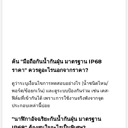
ค้น "มือถือกันน้ำกันฝุ่น มาตรฐาน IP68
ราคา" ควรดูอะไรนอกจากราคา?
ดูว่าระบุเงื่อนไขการทดสอบอย่างไร (น้ำชนิดไหน/
พอร์ต/ข้อยกเว้น) และดูระบบป้องกันร่วม เช่น เคส-
ฟิล์มที่เข้ากันได้ เพราะการใช้งานจริงพังจากจุด
ประกอบเหล่านี้บ่อย
"นาฬิกาอัจฉริยะกันน้ำกันฝุ่น มาตรฐาน
IP68" ต้องสนใจอะไรเป็นพิเศษ?