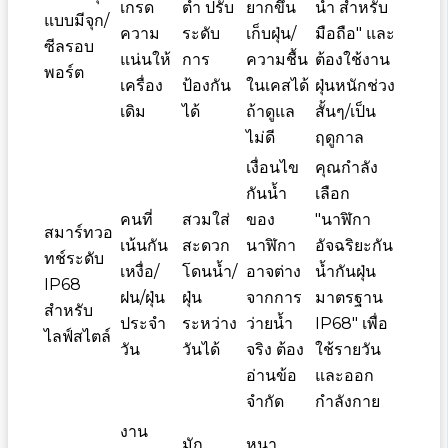
เกรด
ต่ำ ปรับ
ยากขึ้น
น้ำ สำหรับ
แบบมีจุก/
ความ
ระดับ
เก็บฝุ่น/
มือถือ" และ
ซีลรอบ
แน่นให้
การ
ความชื้น
ต้องใช้งาน
พอร์ต
เครื่อง
ป้องกัน
ในเคสได้
ฝุ่นหนักช่วง
เดิม
ได้
ถ้าดูแล
สั้นๆ/เป็น
ไม่ดี
ฤดูกาล
เงื่อนไข
คุณกำลัง
กันน้ำ
เลือก
คนที่
สวมใส่
ของ
"นาฬิกา
สมาร์ทวอ
เน้นกัน
สะดวก
นาฬิกา
อัจฉริยะกัน
ทช์ระดับ
เหงื่อ/
โดนน้ำ/
อาจต่าง
น้ำกันฝุ่น
IP68
ฝน/ฝุ่น
ฝุ่น
จากการ
มาตรฐาน
สำหรับ
ประจำ
ระหว่าง
ว่ายน้ำ
IP68" เพื่อ
ไลฟ์สไตล์
วัน
วันได้
จริง ต้อง
ใช้รายวัน
อ่านข้อ
และออก
จำกัด
กำลังกาย
งาน
มัก
หนา