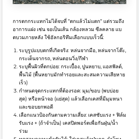
การตกกระแทกไม่ได้จบที่ "ตกแล้วไม่แตก" แต่รวมถึง
อาการแฝง เช่น จอเป็นเส้น กล้องหลวม ซีลคลาย แบ
ตบวมภายหลัง ใช้อัลกอริทึมเลือกแบบเร็วนี้:
ระบุรูปแบบตกที่เกิดจริง: หล่นจากมือ, หล่นจากโต๊ะ,
กระเด็นจากรถ, หล่นตอนวิ่ง/กีฬา
ระบุพื้นผิวที่ตกบ่อย: กระเบื้อง, ปูนหยาบ, แอสฟัลต์,
พื้นไม้ (พื้นหยาบมักทำรอยและสะสมความเสียหาย
เร็ว)
กำหนดจุดกระแทกที่ต้องรอด: มุม/ขอบ (พบบ่อย
สุด) หรือหน้าจอ (แย่สุด) แล้วเลือกเคสที่มีมุมหนา
และขอบยกพอดี
เลือกแนวป้องกันตามความเสี่ยง: เคสซับแรง + ฟิล์ม
รับแรง + (ถ้าจำเป็น) เคสปิดพอร์ตเพื่อกันฝุ่น/น้ำ
ร่วม