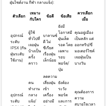
ฝุ่นไซต์งาน กีฬา กลางแจ้ง):
เหมาะ
ควรเลือก
ตัวเลือก
ข้อดี
ข้อเสีย
กับใคร
เมื่อ
ยังมี
ผู้ใช้
โอกาสมี
คุณอยู่เมือง
อุปกรณ์
บาลานซ์
ทั่วไปที่
ฝุ่นเล็ด
เป็นหลัก แต่
ระดับ
ดี ไม่
เจอฝุ่น
รอด โดย
ออกทริป/ขี่
IP5X (กัน
ซีเรียส
บ้างเป็น
เฉพาะ
มอเตอร์ไซค์
ฝุ่นระดับ
เรื่องฝุ่น
ครั้ง
รอบ
เจอฝุ่นเป็น
ใช้งาน)
เล็กน้อย
คราว
พอร์ต/
บางวัน
ปุ่ม
ลดความ
คน
เสี่ยงฝุ่น
ยังต้อง
ทำงาน
เข้า
ระวัง
คุณต้องการ
อุปกรณ์
กลาง
เครื่อง
พอร์ต
ความ
ระดับ
แจ้ง/
อย่างมี
และการ
สบายใจเวลา