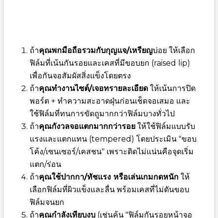
ถ้า
คุณพกมือถือรวมกับกุญแจ/เหรียญ
บ่อย ให้เลือก
ฟิล์มที่เน้นกันรอยและเคสที่มีขอบยก (raised lip)
เพื่อกันจอสัมผัสสิ่งแข็งโดยตรง
ถ้า
คุณทำงานไซต์/เจอทรายละเอียด
ให้เน้นการปิด
พอร์ต + ทำความสะอาดฝุ่นก่อนเช็ดจอเสมอ และ
ใช้ฟิล์มที่ทนการขัดถูมากกว่าฟิล์มบางทั่วไป
ถ้า
คุณกังวลจอแตกมากกว่ารอย
ให้ใช้ฟิล์มแบบรับ
แรงและแตกแทน (tempered) โดยประเมิน "ขอบ
โค้ง/เซนเซอร์/เคสชน" เพราะติดไม่แน่นคือจุดเริ่ม
แตก/ร่อน
ถ้า
คุณใช้ปากกา/ทัชแรง หรือเล่นเกมกดหนัก
ให้
เลือกฟิล์มที่ผิวแข็งและลื่น พร้อมเคสที่ไม่ดันขอบ
ฟิล์มจนยก
ถ้า
คุณกำลังเทียบงบ
(เช่นค้น "ฟิล์มกันรอยหน้าจอ