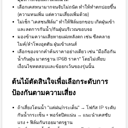
เลือกเคสหนามากจนจับไม่ถนัด ทำให้ทำตกบ่อยขึ้น
(ความทนเพิ่ม แต่ความเสี่ยงเพิ่มด้วย)
ไม่เช็ก "เคสชนฟิล์ม" ทำให้ฟิล์มยกขอบ เกิดฝุ่นเข้า
และลดการกันน้ำ/กันฝุ่นบริเวณขอบจอ
มองข้ามความเสียหายแฝงหลังตก เช่น ซีลคลาย
ไมค์/ลำโพงอุดตัน ฝุ่นเข้าเลนส์
เลือกของจากคำค้นราคาอย่างเดียว เช่น "มือถือกัน
น้ำกันฝุ่น มาตรฐาน IP68 ราคา" โดยไม่เทียบ
เงื่อนไขทดสอบและข้อยกเว้นของรุ่นนั้น
ต้นไม้ตัดสินใจเพื่อเลือกระดับการ
ป้องกันตามความเสี่ยง
ถ้าเสี่ยงโดนน้ำ "แค่ฝน/กระเด็น" → โฟกัส IP ระดับ
กันน้ำกระเซ็น + พอร์ตปิดแน่น → แนะนำเคสซับ
แรง + ฟิล์มกันรอยมาตรฐาน