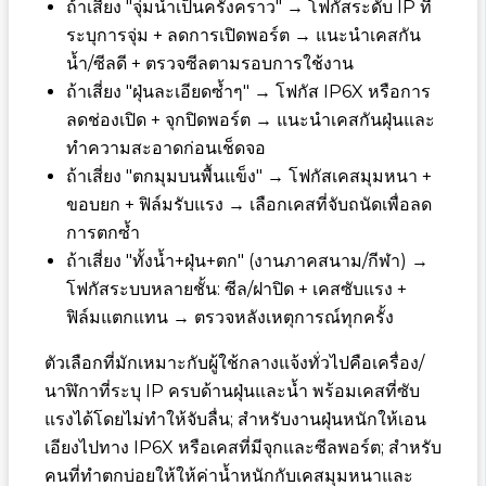
ถ้าเสี่ยง "จุ่มน้ำเป็นครั้งคราว" → โฟกัสระดับ IP ที่
ระบุการจุ่ม + ลดการเปิดพอร์ต → แนะนำเคสกัน
น้ำ/ซีลดี + ตรวจซีลตามรอบการใช้งาน
ถ้าเสี่ยง "ฝุ่นละเอียดซ้ำๆ" → โฟกัส IP6X หรือการ
ลดช่องเปิด + จุกปิดพอร์ต → แนะนำเคสกันฝุ่นและ
ทำความสะอาดก่อนเช็ดจอ
ถ้าเสี่ยง "ตกมุมบนพื้นแข็ง" → โฟกัสเคสมุมหนา +
ขอบยก + ฟิล์มรับแรง → เลือกเคสที่จับถนัดเพื่อลด
การตกซ้ำ
ถ้าเสี่ยง "ทั้งน้ำ+ฝุ่น+ตก" (งานภาคสนาม/กีฬา) →
โฟกัสระบบหลายชั้น: ซีล/ฝาปิด + เคสซับแรง +
ฟิล์มแตกแทน → ตรวจหลังเหตุการณ์ทุกครั้ง
ตัวเลือกที่มักเหมาะกับผู้ใช้กลางแจ้งทั่วไปคือเครื่อง/
นาฬิกาที่ระบุ IP ครบด้านฝุ่นและน้ำ พร้อมเคสที่ซับ
แรงได้โดยไม่ทำให้จับลื่น; สำหรับงานฝุ่นหนักให้เอน
เอียงไปทาง IP6X หรือเคสที่มีจุกและซีลพอร์ต; สำหรับ
คนที่ทำตกบ่อยให้ให้ค่าน้ำหนักกับเคสมุมหนาและ