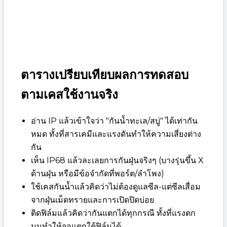
ตารางเปรียบเทียบผลการทดสอบ
ตามเคสใช้งานจริง
อ่าน IP แล้วเข้าใจว่า "กันน้ำทะเล/สบู่" ได้เท่ากัน
หมด ทั้งที่สารเคมีและแรงดันทำให้ความเสี่ยงต่าง
กัน
เห็น IP68 แล้วละเลยการกันฝุ่นจริงๆ (บางรุ่นขึ้น X
ด้านฝุ่น หรือมีข้อจำกัดที่พอร์ต/ลำโพง)
ใช้เคสกันน้ำแล้วคิดว่าไม่ต้องดูแลซีล-แต่ซีลเสื่อม
จากฝุ่นเม็ดทรายและการเปิดปิดบ่อย
ติดฟิล์มแล้วคิดว่ากันแตกได้ทุกกรณี ทั้งที่แรงตก
มุมทำให้จอแตกใต้ฟิล์มได้