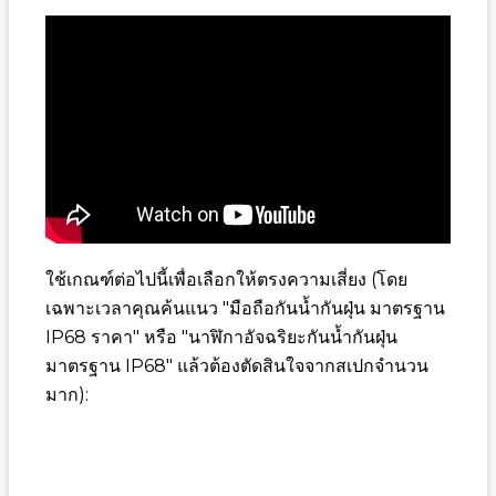
ใช้เกณฑ์ต่อไปนี้เพื่อเลือกให้ตรงความเสี่ยง (โดย
เฉพาะเวลาคุณค้นแนว "มือถือกันน้ำกันฝุ่น มาตรฐาน
IP68 ราคา" หรือ "นาฬิกาอัจฉริยะกันน้ำกันฝุ่น
มาตรฐาน IP68" แล้วต้องตัดสินใจจากสเปกจำนวน
มาก):