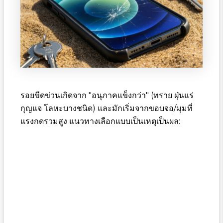
รอยขีดข่วนเกิดจาก "อนุภาคแข็งกว่า" (ทราย ฝุ่นแร่
กุญแจ โลหะบางชนิด) และมักเริ่มจากขอบจอ/มุมที่
แรงกดรวมสูง แนวทางเลือกแบบเป็นเหตุเป็นผล: