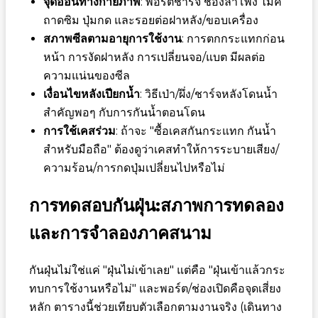
จุดอ่อนทางกายภาพ
: พอร์ตชาร์จ ช่องลำโพง ไมค์
ถาดซิม ปุ่มกด และรอยต่อฝาหลัง/ขอบเครื่อง
สภาพซีลตามอายุการใช้งาน
: การตกกระแทกก่อน
หน้า การงัดฝาหลัง การเปลี่ยนจอ/แบต มีผลต่อ
ความแน่นของซีล
เงื่อนไขหลังเปียกน้ำ
: วิธีเป่า/ผึ่ง/ชาร์จหลังโดนน้ำ
สำคัญพอๆ กับการกันน้ำตอนโดน
การใช้เคสร่วม
: ถ้าจะ "ซื้อเคสกันกระแทก กันน้ำ
สำหรับมือถือ" ต้องดูว่าเคสทำให้การระบายเสียง/
ความร้อน/การกดปุ่มเปลี่ยนไปหรือไม่
การทดสอบกันฝุ่น:สภาพการทดลอง
และการจำลองภาคสนาม
กันฝุ่นไม่ใช่แค่ "ฝุ่นไม่เข้าเลย" แต่คือ "ฝุ่นเข้าแล้วกระ
ทบการใช้งานหรือไม่" และพอร์ต/ช่องเปิดคือจุดเสี่ยง
หลัก ตารางนี้ช่วยเทียบตัวเลือกตามงานจริง (เดินทาง