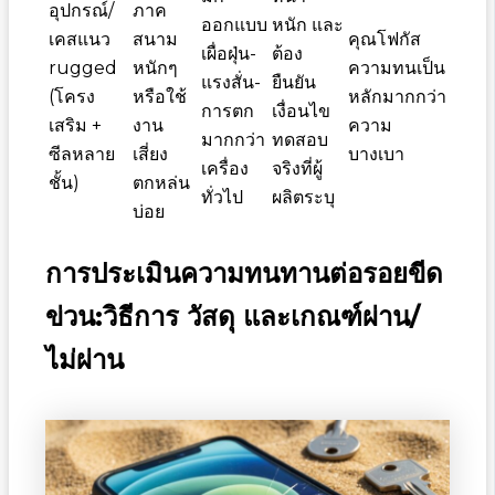
อุปกรณ์/
ภาค
ออกแบบ
หนัก และ
เคสแนว
สนาม
คุณโฟกัส
เผื่อฝุ่น-
ต้อง
rugged
หนักๆ
ความทนเป็น
แรงสั่น-
ยืนยัน
(โครง
หรือใช้
หลักมากกว่า
การตก
เงื่อนไข
เสริม +
งาน
ความ
มากกว่า
ทดสอบ
ซีลหลาย
เสี่ยง
บางเบา
เครื่อง
จริงที่ผู้
ชั้น)
ตกหล่น
ทั่วไป
ผลิตระบุ
บ่อย
การประเมินความทนทานต่อรอยขีด
ข่วน:วิธีการ วัสดุ และเกณฑ์ผ่าน/
ไม่ผ่าน