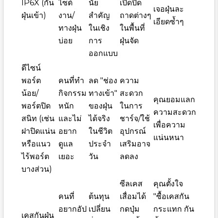
IP6X (กัน
ไซต์
นัย
เปิดปิด
เจอฝุ่นละ
ฝุ่นเข้า)
งาน/
สำคัญ
ถาดต่างๆ
เอียดซ้ำๆ
ทางฝุ่น
ในเชิง
ในพื้นที่
บ่อย
การ
ฝุ่นจัด
ออกแบบ
ดีไซน์
พอร์ต
คนที่ทำ
ลด "ช่อง
ความ
น้อย/
กิจกรรม
ทางเข้า"
สะดวก
คุณยอมแลก
พอร์ตปิด
หนัก
ของฝุ่น
ในการ
ความสะดวก
สนิท (เช่น
และไม่
ได้จริง
ชาร์จ/ใช้
เพื่อความ
ฝาปิดแน่น
อยาก
ในชีวิต
อุปกรณ์
แน่นหนา
หรือแนว
ดูแล
ประจำ
เสริมอาจ
ไร้พอร์ต
เยอะ
วัน
ลดลง
บางส่วน)
ซีลเคส
คุณตั้งใจ
คนที่
ต้นทุน
เสื่อมได้
"ซื้อเคสกัน
อยากอัป
เปลี่ยน
กดปุ่ม
กระแทก กัน
เคสกันฝุ่น