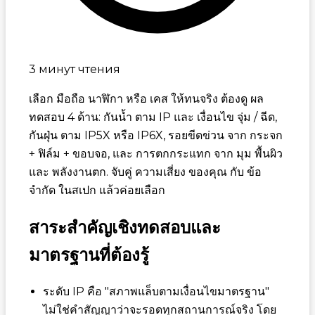
3 минут чтения
เลือก มือถือ นาฬิกา หรือ เคส ให้ทนจริง ต้องดู ผล
ทดสอบ 4 ด้าน: กันน้ำ ตาม IP และ เงื่อนไข จุ่ม / ฉีด,
กันฝุ่น ตาม IP5X หรือ IP6X, รอยขีดข่วน จาก กระจก
+ ฟิล์ม + ขอบจอ, และ การตกกระแทก จาก มุม พื้นผิว
และ พลังงานตก. จับคู่ ความเสี่ยง ของคุณ กับ ข้อ
จำกัด ในสเปก แล้วค่อยเลือก
สาระสำคัญเชิงทดสอบและ
มาตรฐานที่ต้องรู้
ระดับ IP คือ "สภาพแล็บตามเงื่อนไขมาตรฐาน"
ไม่ใช่คำสัญญาว่าจะรอดทุกสถานการณ์จริง โดย