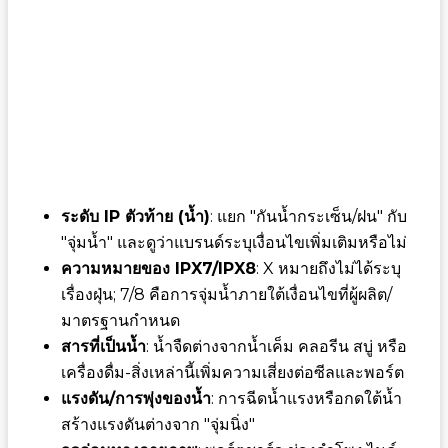
ระดับ IP ตัวท้าย (น้ำ)
: แยก "กันน้ำกระเซ็น/ฝน" กับ
"จุ่มน้ำ" และดูว่าแบรนด์ระบุเงื่อนไขเพิ่มเติมหรือไม่
ความหมายของ IPX7/IPX8
: X หมายถึงไม่ได้ระบุ
เรื่องฝุ่น; 7/8 คือการจุ่มน้ำภายใต้เงื่อนไขที่ผู้ผลิต/
มาตรฐานกำหนด
สารที่เป็นน้ำ
: น้ำจืดต่างจากน้ำเค็ม คลอรีน สบู่ หรือ
เครื่องดื่ม-สิ่งเหล่านี้เพิ่มความเสี่ยงต่อซีลและพอร์ต
แรงดัน/การพุ่งของน้ำ
: การฉีดน้ำแรงหรือกดใต้น้ำ
สร้างแรงดันต่างจาก "จุ่มนิ่ง"