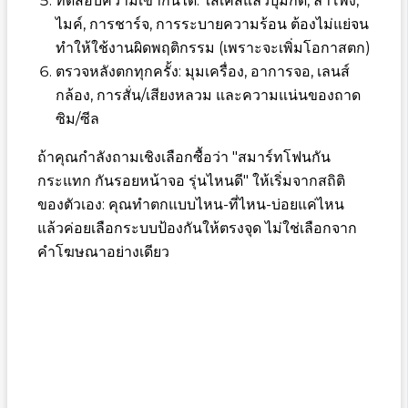
ทดสอบความเข้ากันได้: ใส่เคสแล้วปุ่มกด, ลำโพง,
ไมค์, การชาร์จ, การระบายความร้อน ต้องไม่แย่จน
ทำให้ใช้งานผิดพฤติกรรม (เพราะจะเพิ่มโอกาสตก)
ตรวจหลังตกทุกครั้ง: มุมเครื่อง, อาการจอ, เลนส์
กล้อง, การสั่น/เสียงหลวม และความแน่นของถาด
ซิม/ซีล
ถ้าคุณกำลังถามเชิงเลือกซื้อว่า "สมาร์ทโฟนกัน
กระแทก กันรอยหน้าจอ รุ่นไหนดี" ให้เริ่มจากสถิติ
ของตัวเอง: คุณทำตกแบบไหน-ที่ไหน-บ่อยแค่ไหน
แล้วค่อยเลือกระบบป้องกันให้ตรงจุด ไม่ใช่เลือกจาก
คำโฆษณาอย่างเดียว