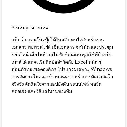
3 минут чтения
แท็บเล็ตแทนโน้ตบุ๊กได้ไหม? แทนได้สำหรับงาน
เอกสาร ทบทวนไฟล์ เซ็นเอกสาร จดโน้ต และประชุม
ออนไลน์ เมื่อไฟล์งานไม่ซับซ้อนและคุณใช้คีย์บอร์ด-
เมาส์ได้ แต่จะเริ่มติดข้อจำกัดกับ Excel หนัก ๆ
ฟอนต์/เทมเพลตองค์กร โปรแกรมเฉพาะ Windows
การจัดการโฟลเดอร์จำนวนมาก หรือการตัดต่อวิดีโอ
จริงจัง ตัดสินใจจากแอปบังคับ ระบบไฟล์ พอร์ต
สตอเรจ และวิธีแชร์งานของทีม