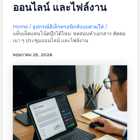
ออนไลน์ และไฟล์งาน
Home
อุปกรณ์อิเล็กทรอนิกส์แบบสวมใส่
แท็บเล็ตแทนโน้ตบุ๊กได้ไหม: ทดสอบทำเอกสาร ตัดต่อ
เบา ๆ ประชุมออนไลน์ และไฟล์งาน
พฤษภาคม 25, 2026