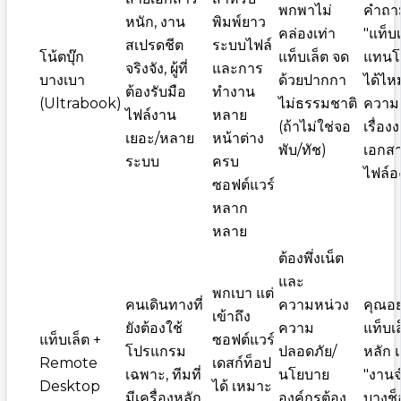
พกพาไม่
คำถา
หนัก, งาน
พิมพ์ยาว
คล่องเท่า
"แท็บเ
สเปรดชีต
ระบบไฟล์
โน้ตบุ๊ก
แท็บเล็ต จด
แทนโน
จริงจัง, ผู้ที่
และการ
บางเบา
ด้วยปากกา
ได้ไห
ต้องรับมือ
ทำงาน
(Ultrabook)
ไม่ธรรมชาติ
ความช
ไฟล์งาน
หลาย
(ถ้าไม่ใช่จอ
เรื่อง
เยอะ/หลาย
หน้าต่าง
พับ/ทัช)
เอกส
ระบบ
ครบ
ไฟล์อ
ซอฟต์แวร์
หลาก
หลาย
ต้องพึ่งเน็ต
และ
พกเบา แต่
คนเดินทางที่
ความหน่วง
คุณอย
เข้าถึง
ยังต้องใช้
ความ
แท็บเล
แท็บเล็ต +
ซอฟต์แวร์
โปรแกรม
ปลอดภัย/
หลัก แ
Remote
เดสก์ท็อป
เฉพาะ, ทีมที่
นโยบาย
"งานจ
Desktop
ได้ เหมาะ
มีเครื่องหลัก
องค์กรต้อง
บางช็อ