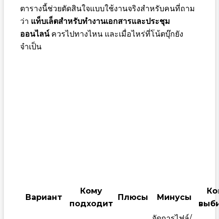
ตารางนี้ช่วยตัดสินใจแบบใช้งานจริงสำหรับคนที่ถาม
ว่า
แท็บเล็ตสำหรับทำงานเอกสารและประชุม
ออนไลน์
ควรไปทางไหน และเมื่อไหร่ที่โน้ตบุ๊กยัง
จำเป็น
Кому
Ко
Вариант
Плюсы
Минусы
подходит
выб
จัดการไฟล์/