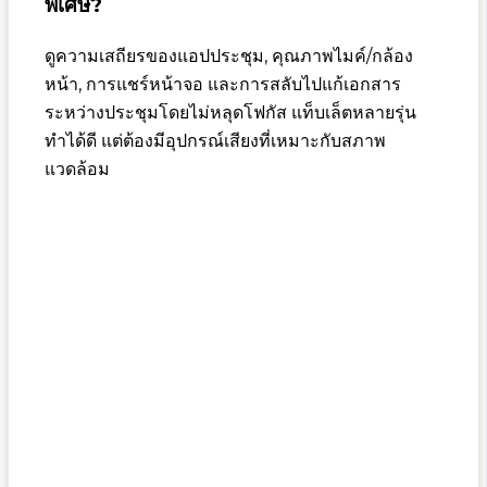
พิเศษ?
ดูความเสถียรของแอปประชุม, คุณภาพไมค์/กล้อง
หน้า, การแชร์หน้าจอ และการสลับไปแก้เอกสาร
ระหว่างประชุมโดยไม่หลุดโฟกัส แท็บเล็ตหลายรุ่น
ทำได้ดี แต่ต้องมีอุปกรณ์เสียงที่เหมาะกับสภาพ
แวดล้อม