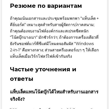
Резюме по вариантам
ถ้าคุณเน้นเอกสารและประชุมพร้อมพกพา "แท็บเล็ต +
คีย์บอร์ด" เหมาะสุดสำหรับสายผู้จัดการ/ภาคสนาม;
ถ้าคุณต้องจบงานไฟล์องค์กรและสเปรดชีตหนัก
"โน้ตบุ๊กบางเบา" มักชัวร์กว่า; ถ้าต้องการเครื่องเดียวที่
ยังรันซอฟต์แวร์พีซีแต่มีโหมดจอสัมผัส "Windows
2‑in‑1" คือทางกลาง; ส่วนสายครีเอเตอร์เบา ๆ ให้เลือก
แท็บเล็ตเมื่อเวิร์กโฟลว์ไฟล์เข้ากันจริง
Частые уточнения и
ответы
แท็บเล็ตแทนโน้ตบุ๊กได้ไหมสำหรับงานเอกสาร
จริงจัง?