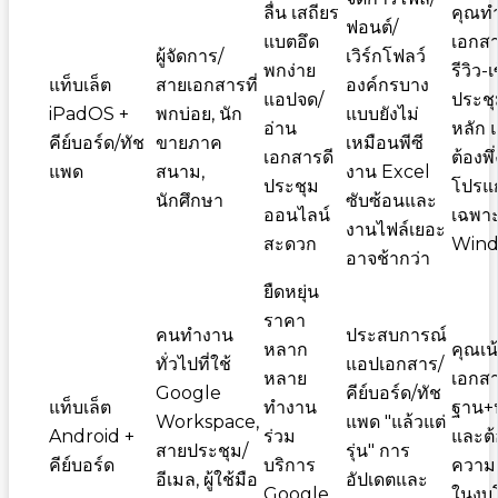
ลื่น เสถียร
คุณท
ฟอนต์/
แบตอึด
เอกสา
ผู้จัดการ/
เวิร์กโฟลว์
พกง่าย
รีวิว-เ
แท็บเล็ต
สายเอกสารที่
องค์กรบาง
แอปจด/
ประชุ
iPadOS +
พกบ่อย, นัก
แบบยังไม่
อ่าน
หลัก 
คีย์บอร์ด/ทัช
ขายภาค
เหมือนพีซี
เอกสารดี
ต้องพึ่
แพด
สนาม,
งาน Excel
ประชุม
โปรแ
นักศึกษา
ซับซ้อนและ
ออนไลน์
เฉพา
งานไฟล์เยอะ
สะดวก
Wind
อาจช้ากว่า
ยืดหยุ่น
ราคา
คนทำงาน
ประสบการณ์
หลาก
คุณเน
ทั่วไปที่ใช้
แอปเอกสาร/
หลาย
เอกสา
Google
คีย์บอร์ด/ทัช
แท็บเล็ต
ทำงาน
ฐาน+
Workspace,
แพด "แล้วแต่
Android +
ร่วม
และต
สายประชุม/
รุ่น" การ
คีย์บอร์ด
บริการ
ความค
อีเมล, ผู้ใช้มือ
อัปเดตและ
Google
ในงบ