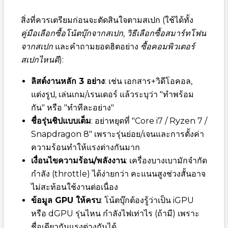
สิ่งที่ควรเตรียมก่อนจะตัดสินใจตามสเปก (ใช้ได้ทั้ง
คู่มือเลือกซื้อโน้ตบุ๊กจากสเปก
,
วิธีเลือกซื้อสมาร์ทโฟน
จากสเปก
และคำถามยอดฮิตอย่าง
ซื้อคอมพิวเตอร์
สเปกไหนดี
):
ลิสต์งานหลัก 3 อย่าง
: เช่น เอกสาร+วิดีโอคอล,
แต่งรูป, เล่นเกม/เรนเดอร์ แล้วระบุว่า "ทำพร้อม
กัน" หรือ "ทำทีละอย่าง"
ชื่อรุ่นชิปแบบเต็ม
: อย่าหยุดที่ "Core i7 / Ryzen 7 /
Snapdragon 8" เพราะรุ่นย่อย/เจนและการตั้งค่า
ความร้อนทำให้แรงต่างกันมาก
เงื่อนไขความร้อน/พลังงาน
: เครื่องบางเบามักจำกัด
กำลัง (throttle) ได้ง่ายกว่า คะแนนสูงช่วงสั้นอาจ
ไม่สะท้อนใช้งานต่อเนื่อง
ข้อมูล GPU ให้ครบ
: โน้ตบุ๊กต้องรู้ว่าเป็น iGPU
หรือ dGPU รุ่นไหน กำลังไฟเท่าไร (ถ้ามี) เพราะ
ชื่อเดียวกันแรงต่างกันได้