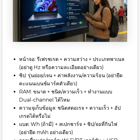
หน้าจอ: รีเฟรชเรต + ความสว่าง + ประเภทพาเนล
(อย่าดู Hz หรือความละเอียดอย่างเดียว)
ชิป: รุ่นย่อย/เจน + ค่าพลังงาน/ความร้อน (อย่ายึด
คะแนนเบนช์มาร์คตัวเดียว)
RAM: ขนาด + ชนิด/ความเร็ว + ทำงานแบบ
Dual-channel ได้ไหม
ความจุเก็บข้อมูล: ชนิดสตอเรจ + ความเร็ว + อัป
เกรดได้หรือไม่
แบต: Wh (ถ้ามี) + สเปกชาร์จ + ชิป/จอที่กินไฟ
(อย่ายึด mAh อย่างเดียว)