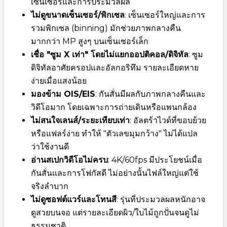
เซ็นเซอร์และการประมวลผล
ไม่ดูขนาดเซ็นเซอร์/พิกเซล
: เซ็นเซอร์ใหญ่และการ
รวมพิกเซล (binning) มักช่วยภาพกลางคืน
มากกว่า MP สูงๆ บนเซ็นเซอร์เล็ก
เชื่อ "ซูม X เท่า" โดยไม่แยกออปติคอล/ดิจิทัล
: ซูม
ดิจิทัลอาศัยครอปและอัลกอริทึม รายละเอียดหาย
ง่ายเมื่อแสงน้อย
มองข้าม OIS/EIS
: กันสั่นมีผลกับภาพกลางคืนและ
วิดีโอมาก โดยเฉพาะการถ่ายเดินหรือแพนกล้อง
ไม่สนใจเลนส์/ระยะเทียบเท่า
: อัลตร้าไวด์ที่ขอบย้วย
หรือแฟลร์ง่าย ทำให้ "ตัวเลขมุมกว้าง" ไม่ได้แปล
ว่าใช้งานดี
อ่านสเปกวิดีโอไม่ครบ
: 4K/60fps มีประโยชน์เมื่อ
กันสั่นและการโฟกัสดี ไม่อย่างนั้นไฟล์ใหญ่แต่ใช้
จริงลำบาก
ไม่ดูซอฟต์แวร์และโทนสี
: รุ่นที่ประมวลผลหนักอาจ
ดูสวยบนจอ แต่รายละเอียดผิว/ใบไม้ถูกปั่นจนดูไม่
ธรรมชาติ