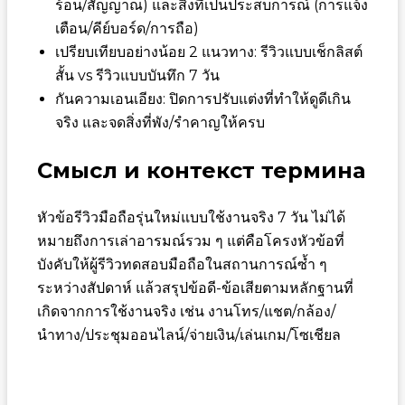
ร้อน/สัญญาณ) และสิ่งที่เป็นประสบการณ์ (การแจ้ง
เตือน/คีย์บอร์ด/การถือ)
เปรียบเทียบอย่างน้อย 2 แนวทาง: รีวิวแบบเช็กลิสต์
สั้น vs รีวิวแบบบันทึก 7 วัน
กันความเอนเอียง: ปิดการปรับแต่งที่ทำให้ดูดีเกิน
จริง และจดสิ่งที่พัง/รำคาญให้ครบ
Смысл и контекст термина
หัวข้อรีวิวมือถือรุ่นใหม่แบบใช้งานจริง 7 วัน ไม่ได้
หมายถึงการเล่าอารมณ์รวม ๆ แต่คือโครงหัวข้อที่
บังคับให้ผู้รีวิวทดสอบมือถือในสถานการณ์ซ้ำ ๆ
ระหว่างสัปดาห์ แล้วสรุปข้อดี-ข้อเสียตามหลักฐานที่
เกิดจากการใช้งานจริง เช่น งานโทร/แชต/กล้อง/
นำทาง/ประชุมออนไลน์/จ่ายเงิน/เล่นเกม/โซเชียล