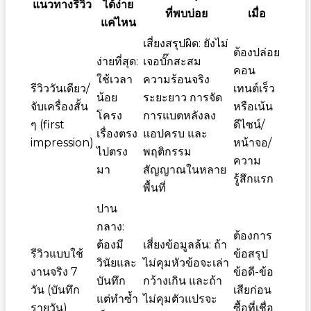
แนวทางรีวิว
ได้ง่าย
ที่พบบ่อย
เมื่อ
แค่ไหน
เสี่ยงสรุปผิด: ยังไม่
ต้องปล่อย
ง่ายที่สุด:
เจอบั๊กสะสม
คอน
ใช้เวลา
ความร้อนจริง
รีวิววันเดียว/
เทนต์เร็ว
น้อย
ระยะยาว การจัด
จับเครื่องสั้น
หรือเน้น
โครง
การแบตหลังลง
ๆ (first
ดีไซน์/
เรื่องตรง
แอปครบ และ
impression)
หน้าจอ/
ไปตรง
พฤติกรรม
ความ
มา
สัญญาณในหลาย
รู้สึกแรก
พื้นที่
ปาน
กลาง:
ต้องการ
ต้องมี
เสี่ยงข้อมูลล้น: ถ้า
รีวิวแบบใช้
ข้อสรุป
วินัยและ
ไม่คุมหัวข้อจะเล่า
งานจริง 7
ข้อดี-ข้อ
บันทึก
กว้างเกิน และถ้า
วัน (บันทึก
เสียก่อน
แต่ทำซ้ำ
ไม่คุมตัวแปรจะ
รายวัน)
ซื้อที่เชื่อ