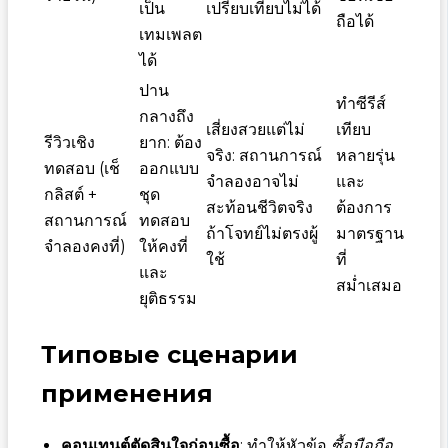
เป็น
เปรียบเทียบไม่ได้
ถือได้
เทมเพลต
ได้
ปาน
ทำซีรีส์
กลางถึง
เสี่ยงสวยแต่ไม่
เทียบ
รีวิวเชิง
ยาก: ต้อง
จริง: สถานการณ์
หลายรุ่น
ทดสอบ (เช็
ออกแบบ
จำลองอาจไม่
และ
กลิสต์ +
ชุด
สะท้อนชีวิตจริง
ต้องการ
สถานการณ์
ทดสอบ
ถ้าโจทย์ไม่ตรงผู้
มาตรฐาน
จำลองคงที่)
ให้คงที่
ใช้
ที่
และ
สม่ำเสมอ
ยุติธรรม
Типовые сценарии
применения
คอนเทนต์ตัดสินใจก่อนซื้อ
: ทำให้หัวข้อ
ซื้อมือถือ