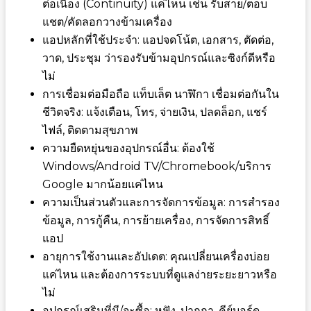
ต่อเนื่อง (Continuity) แค่ไหน เช่น รับสาย/ตอบ
แชต/คัดลอกวางข้ามเครื่อง
แอปหลักที่ใช้ประจำ: แอปจดโน้ต, เอกสาร, ตัดต่อ,
วาด, ประชุม ว่ารองรับข้ามอุปกรณ์และซิงก์ดีหรือ
ไม่
การเชื่อมต่อมือถือ แท็บเล็ต นาฬิกา เชื่อมต่อกันใน
ชีวิตจริง: แจ้งเตือน, โทร, จ่ายเงิน, ปลดล็อก, แชร์
ไฟล์, ติดตามสุขภาพ
ความยืดหยุ่นของอุปกรณ์อื่น: ต้องใช้
Windows/Android TV/Chromebook/บริการ
Google มากน้อยแค่ไหน
ความเป็นส่วนตัวและการจัดการข้อมูล: การสำรอง
ข้อมูล, การกู้คืน, การย้ายเครื่อง, การจัดการสิทธิ์
แอป
อายุการใช้งานและอัปเดต: คุณเปลี่ยนเครื่องบ่อย
แค่ไหน และต้องการระบบที่ดูแลง่ายระยะยาวหรือ
ไม่
อุปกรณ์เสริมที่มี/จะซื้อ: หูฟัง, ปากกา, คีย์บอร์ด,