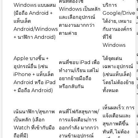
คนที่ต้องใช้
Windows แบบผสม
บริการ
Windows เป็นหลัก
(มือถือ Android +
Google/Drive
และเลือกอุปกรณ์
แท็บเล็ต
ได้ง่าย, เหมาะ
ตามงานมากกว่า
Android/Windows
กับงานองค์กร
ตามค่าย
+ นาฬิกา Android)
ที่ใช้
Windows
Apple บางชิ้น +
ได้จุดเด่น
คนที่ชอบ iPad เพื่อ
อุปกรณ์อื่น (เช่น
เฉพาะอุปกรณ์
ทำงาน/เรียน แต่ไม่
iPhone + แท็บเล็ต
(เช่นแท็บเล็ต)
อยากย้ายมือถือ
Android หรือ iPad
โดยไม่ต้องย้าย
หรือกลับกัน
+ มือถือ Android)
ทั้งหมด
เห็นผลเร็ว: การ
เน้นนาฬิกา/สุขภาพ
คนที่โฟกัสสุขภาพ/
แจ้งเตือนและ
เป็นหลัก (เลือก
การแจ้งเตือน/การ
สุขภาพดีขึ้น
Watch ที่เข้ากับมือ
ออกกำลัง มากกว่า
ทันที, ไม่ต้อง
ถือที่มี)
งานข้ามอุปกรณ์