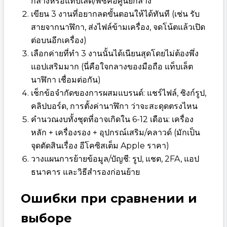
กลางหรือแท็บเล็ต/พีซีคือศูนย์กลาง
เขียน 3 งานที่อยากลดขั้นตอนให้ได้ทันที (เช่น รับ
สายจากนาฬิกา, ส่งไฟล์ข้ามเครื่อง, จดโน้ตแล้วเปิด
ต่อบนอีกเครื่อง)
เลือกค่ายที่ทำ 3 งานนั้นได้เนียนสุดโดยไม่ต้องพึ่ง
แอปเสริมมาก (นี่คือใจกลางของมือถือ แท็บเล็ต
นาฬิกา เชื่อมต่อกัน)
เช็กข้อจำกัดของการผสมแบรนด์: แชร์ไฟล์, ซิงก์รูป,
คลิปบอร์ด, การตั้งค่านาฬิกา ว่าจะสะดุดตรงไหน
คำนวณงบทั้งชุดที่อาจเกิดใน 6-12 เดือน: เครื่อง
หลัก + เครื่องรอง + อุปกรณ์เสริม/คลาวด์ (มักเป็น
จุดตัดสินเรื่อง อีโคซิสเต็ม Apple ราคา)
วางแผนการย้ายข้อมูล/บัญชี: รูป, แชต, 2FA, แอป
ธนาคาร และวิธีสำรองก่อนย้าย
Ошибки при сравнении и
выборе