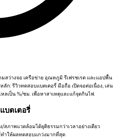
มสว่างจอ เครือข่าย อุณหภูมิ รีเฟรชเรต และแอปพื้น
หลัก: รีวิวทดสอบแบตเตอรี่ มือถือ เปิดจอต่อเนื่อง, เล่น
ไหลเป็น %/ชม. เพื่อหาสาเหตุและแก้จุดกินไฟ.
แบตเตอรี่
่อง/สภาพแวดล้อมได้ยุติธรรมกว่าเวลาอย่างเดียว
่ทำให้ผลทดสอบแกว่งมากที่สุด