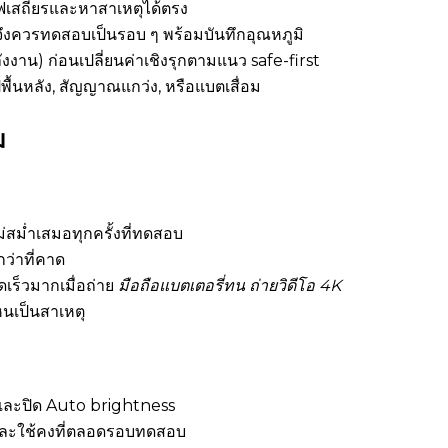
ไฟเสถียรและหาสาเหตุได้ตรง
จึงควรทดสอบเป็นรอบ ๆ พร้อมบันทึกอุณหภูมิ
งาน) ก่อนเปลี่ยนค่าเชิงรุกตามแนว safe-first
อปพื้นหลัง, สัญญาณแกว่ง, หรือแบตเสื่อม
ม
ไม่สม่ำเสมอทุกครั้งที่ทดสอบ
ว่าที่คาด
ดเร็วมากเมื่อถ่าย
มือถือแบตเตอรี่ทน ถ่ายวิดีโอ 4K
หนเป็นสาเหตุ
) และปิด Auto brightness
งและใช้คงที่ตลอดรอบทดสอบ