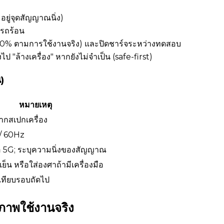
อยู่จุดสัญญาณนิ่ง)
นรถร้อน
หรือ 80% ตามการใช้งานจริง) และปิดชาร์จระหว่างทดสอบ
ไป "ล้างเครื่อง" หากยังไม่จำเป็น (safe-first)
)
หมายเหตุ
จากสเปกเครื่อง
 / 60Hz
อ 5G; ระบุความนิ่งของสัญญาณ
เย็น หรือใส่องศาถ้ามีเครื่องมือ
อเทียบรอบถัดไป
ภาพใช้งานจริง