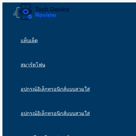
Skip
to
content
แท็บเล็ต
สมาร์ทโฟน
อุปกรณ์อิเล็กทรอนิกส์แบบสวมใส่
อุปกรณ์อิเล็กทรอนิกส์แบบสวมใส่