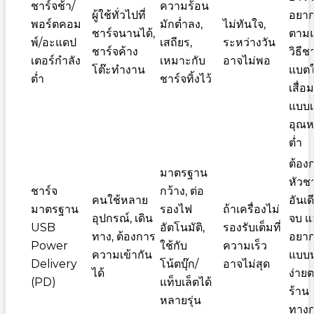
ชาร์จช้า/
ความร้อน
ผู้ใช้ทั่วไปที่
อยา
พอร์ตคอม
มักต่ำลง,
ไม่ทันใจ,
ชาร์จนานได้,
ตาม
พ์/อะแดป
เสถียร,
ระหว่างวัน
ชาร์จค้าง
วิธีช
เตอร์กำลัง
เหมาะกับ
อาจไม่พอ
โต๊ะทำงาน
แบตใ
ต่ำ
ชาร์จทิ้งไว้
เสื่อ
แบบเ
อุณหภ
ต่ำ
ต้อง
มาตรฐาน
หัวชา
ชาร์จ
กว้าง, ต่อ
คนใช้หลาย
อันเด
มาตรฐาน
รองไฟ
ถ้าเครื่องไม่
อุปกรณ์, เดิน
จบ แ
USB
อัตโนมัติ,
รองรับเต็มที่
ทาง, ต้องการ
อยาก
Power
ใช้กับ
ความเร็ว
ความเข้ากัน
แบบ
Delivery
โน้ตบุ๊ก/
อาจไม่สุด
ได้
ง่าย
(PD)
แท็บเล็ตได้
ร้าน
หลายรุ่น
ทาง