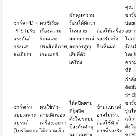
คุณ
มักคุมความ
ชาร์จ
ชาร์จ PD +
คนซีเรียส
ร้อนได้ดีกว่า
บ่อย
PPS (ปรับ
เรื่องความ
ในหลาย
ต้องให้เครื่อง
อยา
แรงดัน/
ร้อนและ
สถานการณ์,
รองรับจริง
โอก
กระแส
ประสิทธิภาพ,
ลดการสูญ
จึงเห็นผล
ร้อนจ
ละเอียด)
เกมเมอร์
เสียที่ตัว
โดยยั
เครื่อง
ความ
ที่ดี
กำลั
ตัดสิ
ว่า
มื
ได้สปีดตาม
ชาร์จ
ชาร์จเร็ว
คนใช้หัว-
ข้ามแบรนด์
ที่ผู้ผลิต
รุ่นไ
แบบเฉพาะ
สายเดิมของ
อาจไม่เร็ว,
ตั้งใจ, ระบบ
แล้ว
แบรนด์
เครื่อง, อยาก
ต้องใช้หัว/
ป้องกันมักจู
ตั้งใจ
(โปรโตคอล
ได้ความเร็ว
สายที่รองรับ
นมาเฉพาะ
ชุดช