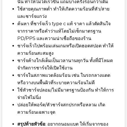
นั้น ทำให้ไม่ได้เร็วขึ้น แถมบางครั้งร้อนกว่าเดิม
ใช้สายคุณภาพต่ำ ทำให้เกิดความร้อนที่หัว/สาย
และชาร์จแกว่ง
ค้นหา
ที่ชาร์จเร็ว type c แท้ ราคา
แล้วตัดสินใจ
จากราคาหรือคำว่าแท้โดยไม่เช็กมาตรฐาน
PD/PPS และความน่าเชื่อถือของร้าน
ชาร์จเร็วไปพร้อมเล่นเกมหรือเปิดฮอตสปอต ทำให้
ความร้อนสะสมสูง
ชาร์จค้างใกล้เต็มเป็นเวลานานทุกวัน ทั้งที่มีโหมด
จำกัดการชาร์จให้เปิดใช้งาน
ชาร์จในสภาพแวดล้อมร้อน เช่น ในรถกลางแดด
หรือวางบนพื้นผิวที่ระบายความร้อนไม่ดี
ใช้หัวชาร์จปลอม/ไม่มีมาตรฐานป้องกัน ทำให้การ
จ่ายไฟไม่นิ่ง
ปล่อยให้พอร์ต/หัวชาร์จสกปรกหรือหลวม เกิด
ความร้อนเฉพาะจุด
สรุปท้ายหัวข้อ
: อยากถนอมแบต ให้เริ่มจากของ