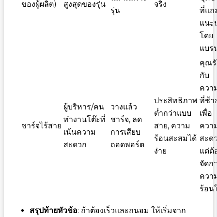
ของผู้ผลิต)
สูงสุดของรุ่น
จริง
รุ่น
ที่แถ
แนะ
โดย
แบรน
คุณรั
กับ
ความ
ประสิทธิภาพ
ที่ช้
ผู้บริหาร/คน
วางแล้ว
ต่ำกว่าแบบ
เพื่อ
ทำงานโต๊ะที่
ชาร์จ, ลด
ชาร์จไร้สาย
สาย, ความ
ควา
เน้นความ
การเสียบ
ร้อนสะสมได้
สะด
สะดวก
ถอดพอร์ต
ง่าย
แต่ต้
จัดก
ควา
ร้อนใ
สรุปท้ายหัวข้อ
: ถ้าต้องเร็วและถนอม ให้เริ่มจาก